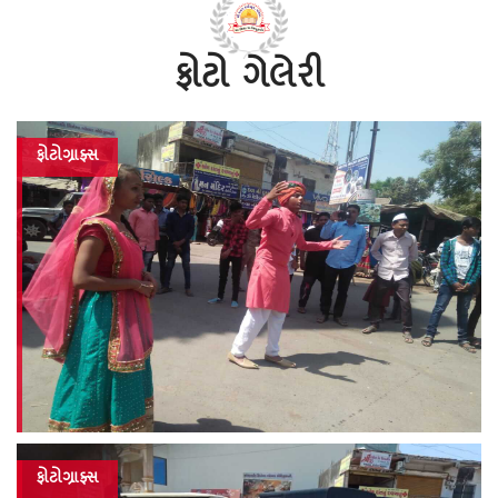
ફોટો ગેલેરી
ફોટોગ્રાફ્સ
ફોટોગ્રાફ્સ