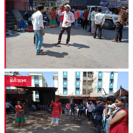
ફોટોગ્રાફ્સ