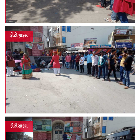
ફોટોગ્રાફ્સ
ફોટોગ્રાફ્સ