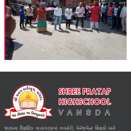
શાળાના શૈક્ષણિક વાતાવરણમાં ગવર્નરો, મેનેજમેન્ટ શિક્ષકો અને